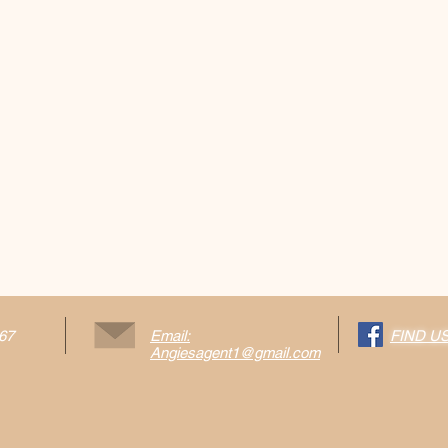
567
Email:
FIND U
Angiesagent1@gmail.com