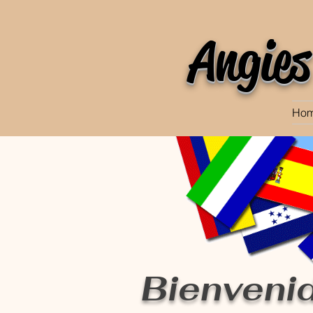
Angies
Ho
Bienvenid